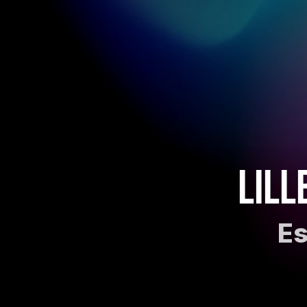
Lill
Es